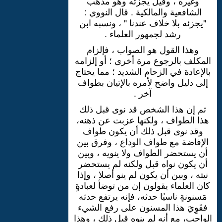
وغيره ، وقيل يجزئه وهو مذهب
الشافعية والمالكية . قال النووي :
"يجزئه بلا خلاف عندنا " ، ونسبه ابن
رشد لجمهور العلماء .
وهذا القول هو الصواب ، فإلزام
المكلف بالرجوع مرة أخرى ؛ أو إلزامه
بالإعادة في الزحام الشديد ؛ مما يحتاج
إلى دليل واضح لأمره بالإتيان بطواف
آخر .
ثم إن هذا الشخص قد نوى قبل ذلك
هذا الطواف ، ولكنها عزبت عن ذهنه،
وقد نوى قبل ذلك أن يكون طواف
الإفاضة مع طواف الوداع ، وفرق بين
أن يستحضر الطواف ولا ينويه ، وبين
أن يكون نواه قبل ولكنه لم يستحضر
نيته ، وبين أن يكون لم ينو أصلا ، وإذا
كان العلماء يقولون إن من توضأ لعبادةٍ
مَسنونةٍ ناسيًا حدثه، فإنه يرتفع حدثه
فقَوِيَ هذا المسنون على رفع الشيء
الواجب، مع أنه لم ينوه قبل ذلك ، وهذا