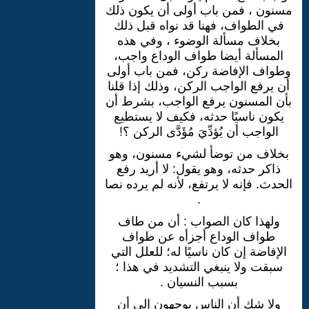
مسنون ، فمن باب أولى أن يكون ذلك
في الطواف، فهنا قد نواه قبل ذلك
بخلاف مسألة الوضوء ، وفي هذه
المسألة أيضا طواف الوداع واجب،
وطواف الإفاضة ركن، فمن باب أولى
أن يرفع الواجب الركن، وذلك إذا قلنا
بأن المسنون يرفع الواجب، بشرط أن
يكون ناسيًا حدثه، فكيف لا يستطيع
الواجب أن يُؤدِّيَ مُؤَدَّى الركن ؟!
بخلاف من توضأ لشيء مسنون، وهو
ذاكر حدثه، وهو يقول: لا أريد رفع
الحدث. فإنه لا يرتفع، لأنه لم يرده نصا
.
ولهذا كان الصواب : أن من طاف
طواف الوداع أجزأه عن طواف
الإفاضة إن كان ناسيًا له؛ للعلل التي
سبقت ولا ينبغي التشديد في هذا ؛
بسبب النسيان .
ولا شك أن الناس يوجهون إلى أن